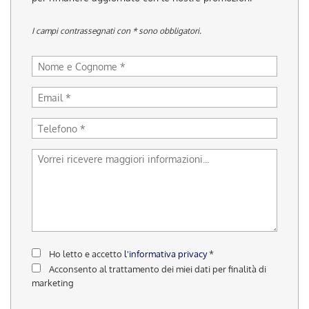
tracciamento
che
I campi contrassegnati con * sono obbligatori.
adottiamo
per
offrire
le
funzionalità
e
svolgere
le
attività
di
seguito
descritte.
Per
ottenere
maggiori
informazioni
sull'utilità
Ho letto e accetto
l'informativa privacy
*
e
Acconsento al trattamento dei miei dati per finalità di
sul
marketing
funzionamento
di