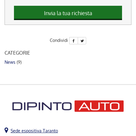
questi
strumenti
Invia la tua richiesta
di
tracciamento
si
rimanda
Condividi
alla
cookie
CATEGORIE
policy.
Puoi
News
(9)
rivedere
e
modificare
le
tue
scelte
in
qualsiasi
momento.
Sede espositiva Taranto