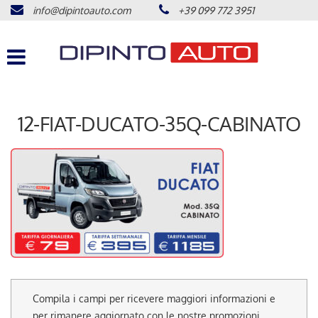
info@dipintoauto.com
+39 099 772 3951
HOME
Le
tue
preferenze
LISTA VEICOLI
di
consenso
ACQUISTIAMO USATO
Il
12-FIAT-DUCATO-35Q-CABINATO
seguente
pannello
ASSISTENZA
ti
consente
di
CONTATTI
esprimere
le
tue
COME RAGGIUNGERCI
preferenze
di
consenso
NEWS
alle
tecnologie
Compila i campi per ricevere maggiori informazioni e
di
AREA COMMERCIANTI
per rimanere aggiornato con le nostre promozioni