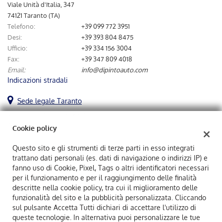
tta
Viale Unità d'Italia, 347
ti
74121 Taranto (TA)
Telefono:
+39 099 772 3951
Desi:
+39 393 804 8475
mpre
Cookie necessari
Ufficio:
+39 334 156 3004
ilitato
Fax:
+39 347 809 4018
Email:
info@dipintoauto.com
Cookie delle preferenze
Indicazioni stradali
Cookie per il miglioramento dell'esperienza utente
Sede legale Taranto
Viale Unità D' Italia, 454/D
Cookie analitici
74121 TARANTO (TA)
Cookie policy
Cookie di marketing
Questo sito e gli strumenti di terze parti in esso integrati
trattano dati personali (es. dati di navigazione o indirizzi IP) e
Dipintoauto Srl
fanno uso di Cookie, Pixel, Tags o altri identificatori necessari
Viale Unità D' Italia, 454/D, Taranto (TA)
Leggi
per il funzionamento e per il raggiungimento delle finalità
C.F/P.IVA:
02883870731
la
descritte nella cookie policy, tra cui il miglioramento delle
Registro delle imprese:
TA
cookie
funzionalità del sito e la pubblicità personalizzata. Cliccando
policy
sul pulsante Accetta Tutti dichiari di accettare l'utilizzo di
queste tecnologie. In alternativa puoi personalizzare le tue