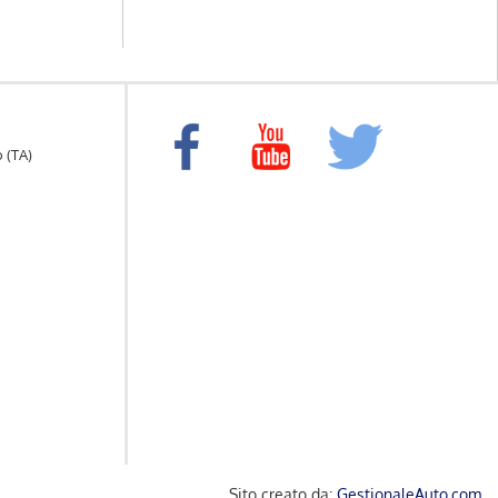
o (TA)
Sito creato da:
GestionaleAuto.com