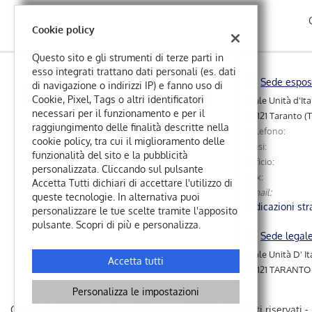
questi
strumenti
Cookie policy
di
tracciamento
Questo sito e gli strumenti di terze parti in
si
esso integrati trattano dati personali (es. dati
Sede espos
rimanda
di navigazione o indirizzi IP) e fanno uso di
alla
Cookie, Pixel, Tags o altri identificatori
Viale Unità d'Ita
cookie
necessari per il funzionamento e per il
74121 Taranto (
policy.
raggiungimento delle finalità descritte nella
Telefono:
Puoi
cookie policy, tra cui il miglioramento delle
Desi:
rivedere
funzionalità del sito e la pubblicità
Ufficio:
e
personalizzata. Cliccando sul pulsante
Fax:
modificare
Accetta Tutti dichiari di accettare l'utilizzo di
Email:
le
queste tecnologie. In alternativa puoi
Indicazioni str
tue
personalizzare le tue scelte tramite l'apposito
Leggi
scelte
pulsante. Scopri di più e personalizza.
la
in
Sede legal
cookie
qualsiasi
Viale Unità D' I
policy
Accetta tutti
momento.
74121 TARANTO 
Personalizza le impostazioni
e
Copyright © 2026 GestionaleAuto.com S.r.l., Tutti i diritti riservati -