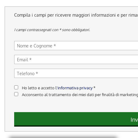
tracciamento
che
adottiamo
Compila i campi per ricevere maggiori informazioni e per rim
per
offrire
I campi contrassegnati con * sono obbligatori.
le
funzionalità
e
svolgere
le
attività
di
seguito
descritte.
Ho letto e accetto
l'informativa privacy
*
Per
ottenere
Acconsento al trattamento dei miei dati per finalità di marketin
maggiori
informazioni
sull'utilità
Inv
e
sul
funzionamento
di