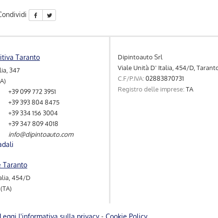
Condividi
Dipintoauto Srl
itiva Taranto
Viale Unità D' Italia, 454/D, Tarant
lia, 347
C.F/P.IVA:
02883870731
TA)
Registro delle imprese:
TA
+39 099 772 3951
+39 393 804 8475
+39 334 156 3004
+39 347 809 4018
info@dipintoauto.com
adali
e Taranto
talia, 454/D
(TA)
Leggi l'informativa sulla privacy
-
Cookie Policy