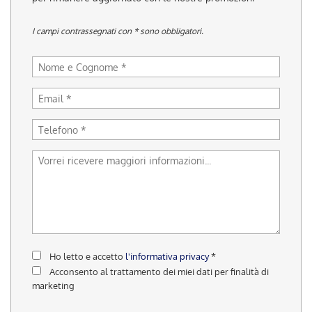
tracciamento
che
I campi contrassegnati con * sono obbligatori.
adottiamo
per
offrire
le
funzionalità
e
svolgere
le
attività
di
seguito
descritte.
Per
ottenere
maggiori
informazioni
sull'utilità
Ho letto e accetto
l'informativa privacy
*
e
Acconsento al trattamento dei miei dati per finalità di
sul
marketing
funzionamento
di