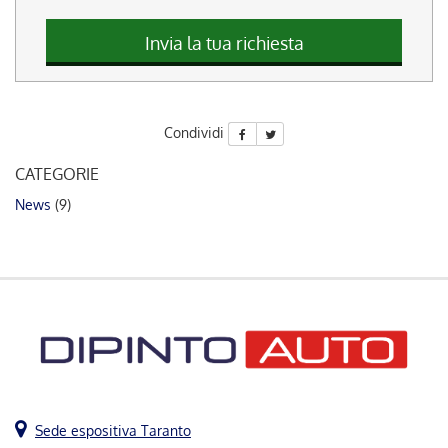
questi
strumenti
Invia la tua richiesta
di
tracciamento
si
rimanda
Condividi
alla
cookie
CATEGORIE
policy.
Puoi
News
(9)
rivedere
e
modificare
le
tue
scelte
in
qualsiasi
momento.
Sede espositiva Taranto