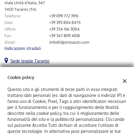
tta
Viale Unità d'Italia, 347
ti
74121 Taranto (TA)
Telefono:
+39 099 772 3951
Desi:
+39 393 804 8475
mpre
Cookie necessari
Ufficio:
+39 334 156 3004
ilitato
Fax:
+39 347 809 4018
Email:
info@dipintoauto.com
Cookie delle preferenze
Indicazioni stradali
Cookie per il miglioramento dell'esperienza utente
Sede legale Taranto
Viale Unità D' Italia, 454/D
Cookie analitici
74121 TARANTO (TA)
Cookie policy
Cookie di marketing
Questo sito e gli strumenti di terze parti in esso integrati
trattano dati personali (es. dati di navigazione o indirizzi IP) e
Dipintoauto Srl
fanno uso di Cookie, Pixel, Tags o altri identificatori necessari
Viale Unità D' Italia, 454/D, Taranto (TA)
Leggi
per il funzionamento e per il raggiungimento delle finalità
C.F/P.IVA:
02883870731
la
descritte nella cookie policy, tra cui il miglioramento delle
Registro delle imprese:
TA
cookie
funzionalità del sito e la pubblicità personalizzata. Cliccando
policy
sul pulsante Accetta Tutti dichiari di accettare l'utilizzo di
queste tecnologie. In alternativa puoi personalizzare le tue