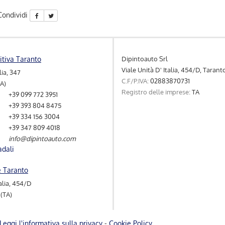
Condividi
Dipintoauto Srl
itiva Taranto
Viale Unità D' Italia, 454/D, Tarant
lia, 347
C.F/P.IVA:
02883870731
TA)
Registro delle imprese:
TA
+39 099 772 3951
+39 393 804 8475
+39 334 156 3004
+39 347 809 4018
info@dipintoauto.com
adali
e Taranto
talia, 454/D
(TA)
Leggi l'informativa sulla privacy
-
Cookie Policy