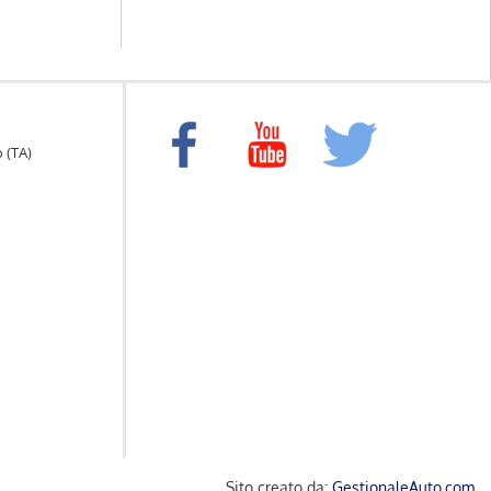
o (TA)
Sito creato da:
GestionaleAuto.com