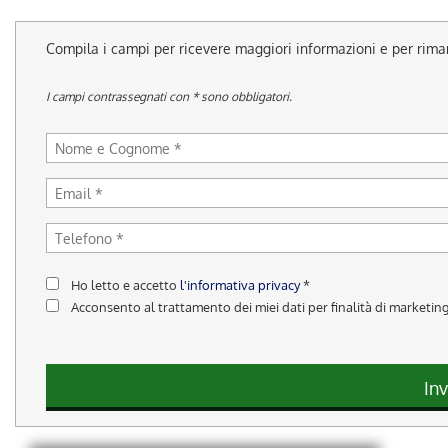
tracciamento
che
adottiamo
Compila i campi per ricevere maggiori informazioni e per rim
per
offrire
I campi contrassegnati con * sono obbligatori.
le
funzionalità
e
svolgere
le
attività
di
seguito
descritte.
Ho letto e accetto
l'informativa privacy
*
Per
ottenere
Acconsento al trattamento dei miei dati per finalità di marketin
maggiori
informazioni
sull'utilità
Inv
e
sul
funzionamento
di