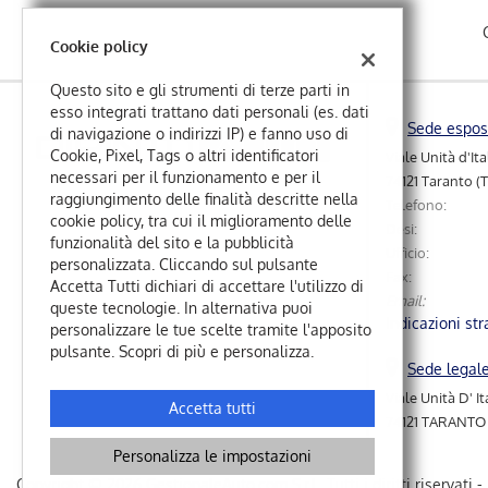
questi
strumenti
Cookie policy
di
tracciamento
Questo sito e gli strumenti di terze parti in
si
esso integrati trattano dati personali (es. dati
Sede espos
rimanda
di navigazione o indirizzi IP) e fanno uso di
alla
Cookie, Pixel, Tags o altri identificatori
Viale Unità d'Ita
cookie
necessari per il funzionamento e per il
74121 Taranto (
policy.
raggiungimento delle finalità descritte nella
Telefono:
Puoi
cookie policy, tra cui il miglioramento delle
Desi:
rivedere
funzionalità del sito e la pubblicità
Ufficio:
e
personalizzata. Cliccando sul pulsante
Fax:
modificare
Accetta Tutti dichiari di accettare l'utilizzo di
Email:
le
queste tecnologie. In alternativa puoi
Indicazioni str
tue
personalizzare le tue scelte tramite l'apposito
Leggi
scelte
pulsante. Scopri di più e personalizza.
la
in
Sede legal
cookie
qualsiasi
Viale Unità D' I
policy
Accetta tutti
momento.
74121 TARANTO 
Personalizza le impostazioni
e
Copyright © 2026 GestionaleAuto.com S.r.l., Tutti i diritti riservati -