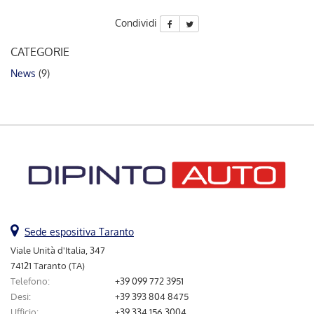
questi
Condividi
strumenti
di
CATEGORIE
tracciamento
si
News
(9)
rimanda
alla
cookie
policy.
Puoi
rivedere
e
modificare
le
tue
scelte
Sede espositiva Taranto
in
Viale Unità d'Italia, 347
qualsiasi
74121 Taranto (TA)
momento.
Telefono:
+39 099 772 3951
Desi:
+39 393 804 8475
Ufficio:
+39 334 156 3004