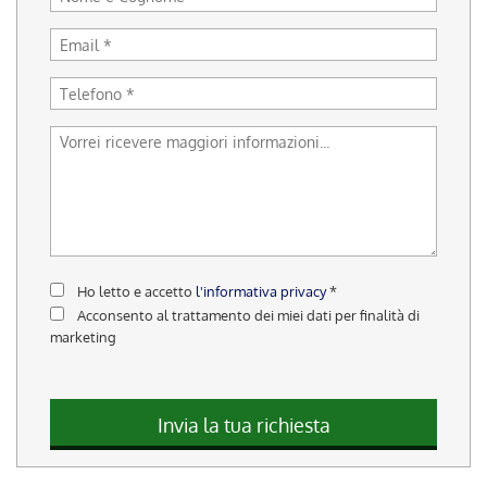
tracciamento
che
adottiamo
per
offrire
le
funzionalità
e
svolgere
le
attività
di
seguito
descritte.
Ho letto e accetto
l'informativa privacy
*
Per
Acconsento al trattamento dei miei dati per finalità di
ottenere
marketing
maggiori
informazioni
sull'utilità
e
Invia la tua richiesta
sul
funzionamento
di