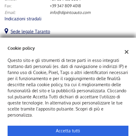
tta
Fax:
+39 347 809 4018
ti
Email:
info@dipintoauto.com
Indicazioni stradali
mpre
Cookie necessari
Sede legale Taranto
ilitato
Viale Unità D' Italia, 454/D
Cookie delle preferenze
74121 TARANTO (TA)
Cookie policy
Cookie per il miglioramento dell'esperienza utente
Questo sito e gli strumenti di terze parti in esso integrati
trattano dati personali (es. dati di navigazione o indirizzi IP) e
Dipintoauto Srl
fanno uso di Cookie, Pixel, Tags o altri identificatori necessari
Cookie analitici
Viale Unità D' Italia, 454/D, Taranto (TA)
per il funzionamento e per il raggiungimento delle finalità
C.F/P.IVA:
02883870731
descritte nella cookie policy, tra cui il miglioramento delle
Registro delle imprese:
TA
Cookie di marketing
funzionalità del sito e la pubblicità personalizzata. Cliccando
sul pulsante Accetta Tutti dichiari di accettare l'utilizzo di
queste tecnologie. In alternativa puoi personalizzare le tue
Leggi
scelte tramite l'apposito pulsante. Scopri di più e
la
personalizza.
cookie
policy
Accetta tutti
Copyright © 2026 GestionaleAuto.com S.r.l., Tutti i diritti