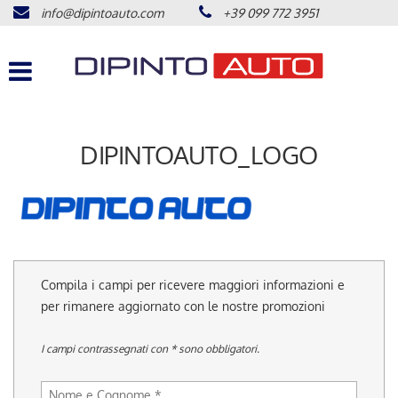
info@dipintoauto.com
+39 099 772 3951
HOME
Le
tue
preferenze
LISTA VEICOLI
di
consenso
ACQUISTIAMO USATO
Il
DIPINTOAUTO_LOGO
seguente
pannello
ASSISTENZA
ti
consente
di
CONTATTI
esprimere
le
tue
COME RAGGIUNGERCI
Compila i campi per ricevere maggiori informazioni e
preferenze
per rimanere aggiornato con le nostre promozioni
di
consenso
NEWS
I campi contrassegnati con * sono obbligatori.
alle
tecnologie
di
AREA COMMERCIANTI