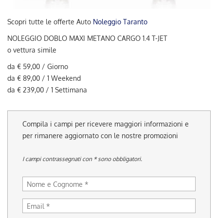
tracciamento
che
Scopri tutte le offerte Auto
Noleggio Taranto
adottiamo
per
NOLEGGIO DOBLO MAXI METANO CARGO 1.4 T-JET
offrire
o vettura simile
le
funzionalità
da € 59,00 / Giorno
e
da € 89,00 / 1 Weekend
svolgere
da € 239,00 / 1 Settimana
le
attività
di
seguito
Compila i campi per ricevere maggiori informazioni e
descritte.
per rimanere aggiornato con le nostre promozioni
Per
ottenere
maggiori
I campi contrassegnati con * sono obbligatori.
informazioni
sull'utilità
e
sul
funzionamento
di