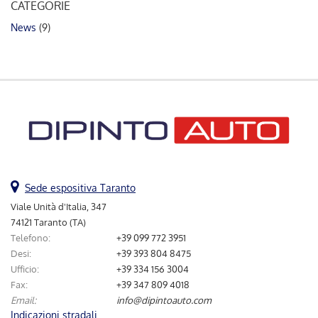
tta
CATEGORIE
ti
News
(9)
mpre
Cookie necessari
ilitato
Cookie delle preferenze
Cookie per il miglioramento dell'esperienza utente
Cookie analitici
Sede espositiva Taranto
Viale Unità d'Italia, 347
Cookie di marketing
74121 Taranto (TA)
Telefono:
+39 099 772 3951
Desi:
+39 393 804 8475
Leggi
la
Ufficio:
+39 334 156 3004
cookie
Fax:
+39 347 809 4018
policy
Email:
info@dipintoauto.com
Indicazioni stradali