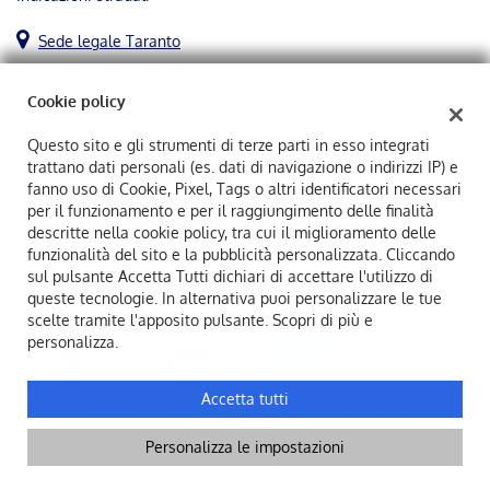
Salva
le
Sede legale Taranto
impostazioni
Viale Unità D' Italia, 454/D
74121 TARANTO (TA)
Cookie policy
Questo sito e gli strumenti di terze parti in esso integrati
trattano dati personali (es. dati di navigazione o indirizzi IP) e
Dipintoauto Srl
fanno uso di Cookie, Pixel, Tags o altri identificatori necessari
Viale Unità D' Italia, 454/D, Taranto (TA)
per il funzionamento e per il raggiungimento delle finalità
C.F/P.IVA:
02883870731
descritte nella cookie policy, tra cui il miglioramento delle
Registro delle imprese:
TA
funzionalità del sito e la pubblicità personalizzata. Cliccando
sul pulsante Accetta Tutti dichiari di accettare l'utilizzo di
queste tecnologie. In alternativa puoi personalizzare le tue
scelte tramite l'apposito pulsante. Scopri di più e
personalizza.
Accetta tutti
Copyright © 2026 GestionaleAuto.com S.r.l., Tutti i diritti
riservati -
Leggi l'informativa sulla privacy
-
Cookie Policy
Personalizza le impostazioni
Sito creato da:
GestionaleAuto.com