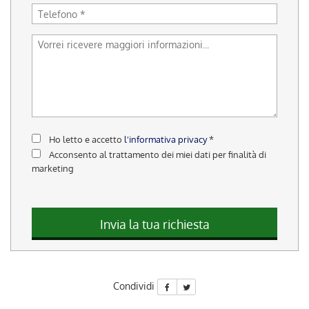
questi
strumenti
di
tracciamento
si
rimanda
alla
cookie
policy.
Puoi
Ho letto e accetto
l'informativa privacy
*
rivedere
Acconsento al trattamento dei miei dati per finalità di
e
marketing
modificare
le
tue
scelte
Invia la tua richiesta
in
qualsiasi
momento.
Condividi