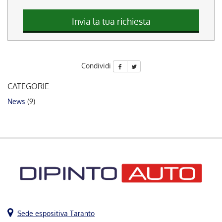
questi
strumenti
Invia la tua richiesta
di
tracciamento
si
rimanda
Condividi
alla
cookie
CATEGORIE
policy.
Puoi
News
(9)
rivedere
e
modificare
le
tue
scelte
in
qualsiasi
momento.
Sede espositiva Taranto