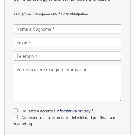
tracciamento
che
I campi contrassegnati con * sono obbligatori.
adottiamo
per
offrire
le
funzionalità
e
svolgere
le
attività
di
seguito
descritte.
Per
ottenere
maggiori
informazioni
sull'utilità
Ho letto e accetto
l'informativa privacy
*
e
Acconsento al trattamento dei miei dati per finalità di
sul
marketing
funzionamento
di