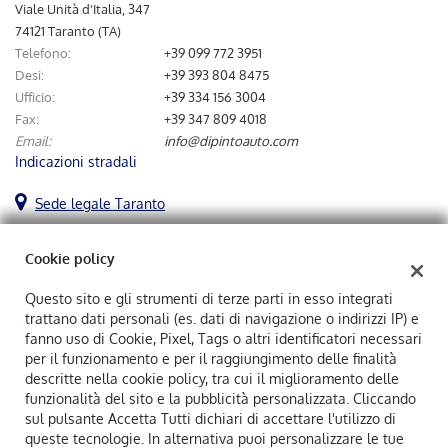
tta
Viale Unità d'Italia, 347
ti
74121 Taranto (TA)
Telefono:
+39 099 772 3951
Desi:
+39 393 804 8475
mpre
Cookie necessari
Ufficio:
+39 334 156 3004
ilitato
Fax:
+39 347 809 4018
Email:
info@dipintoauto.com
Cookie delle preferenze
Indicazioni stradali
Cookie per il miglioramento dell'esperienza utente
Sede legale Taranto
Viale Unità D' Italia, 454/D
Cookie analitici
74121 TARANTO (TA)
Cookie policy
Cookie di marketing
Questo sito e gli strumenti di terze parti in esso integrati
trattano dati personali (es. dati di navigazione o indirizzi IP) e
Dipintoauto Srl
fanno uso di Cookie, Pixel, Tags o altri identificatori necessari
Viale Unità D' Italia, 454/D, Taranto (TA)
Leggi
per il funzionamento e per il raggiungimento delle finalità
C.F/P.IVA:
02883870731
la
descritte nella cookie policy, tra cui il miglioramento delle
Registro delle imprese:
TA
cookie
funzionalità del sito e la pubblicità personalizzata. Cliccando
policy
sul pulsante Accetta Tutti dichiari di accettare l'utilizzo di
queste tecnologie. In alternativa puoi personalizzare le tue