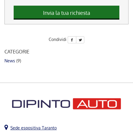
questi
strumenti
Invia la tua richiesta
di
tracciamento
si
rimanda
Condividi
alla
cookie
CATEGORIE
policy.
Puoi
News
(9)
rivedere
e
modificare
le
tue
scelte
in
qualsiasi
momento.
Sede espositiva Taranto