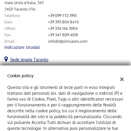
tta
Viale Unità d'Italia, 347
ti
74121 Taranto (TA)
Telefono:
+39 099 772 3951
Desi:
+39 393 804 8475
mpre
Cookie necessari
Ufficio:
+39 334 156 3004
ilitato
Fax:
+39 347 809 4018
Email:
info@dipintoauto.com
Cookie delle preferenze
Indicazioni stradali
Cookie per il miglioramento dell'esperienza utente
Sede legale Taranto
Viale Unità D' Italia, 454/D
Cookie analitici
74121 TARANTO (TA)
Cookie policy
Cookie di marketing
Questo sito e gli strumenti di terze parti in esso integrati
trattano dati personali (es. dati di navigazione o indirizzi IP) e
Dipintoauto Srl
fanno uso di Cookie, Pixel, Tags o altri identificatori necessari
Viale Unità D' Italia, 454/D, Taranto (TA)
Leggi
per il funzionamento e per il raggiungimento delle finalità
C.F/P.IVA:
02883870731
la
descritte nella cookie policy, tra cui il miglioramento delle
Registro delle imprese:
TA
cookie
funzionalità del sito e la pubblicità personalizzata. Cliccando
policy
sul pulsante Accetta Tutti dichiari di accettare l'utilizzo di
queste tecnologie. In alternativa puoi personalizzare le tue