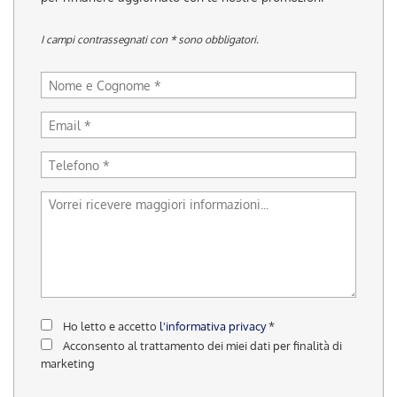
tracciamento
che
I campi contrassegnati con * sono obbligatori.
adottiamo
per
offrire
le
funzionalità
e
svolgere
le
attività
di
seguito
descritte.
Per
ottenere
maggiori
informazioni
sull'utilità
Ho letto e accetto
l'informativa privacy
*
e
Acconsento al trattamento dei miei dati per finalità di
sul
marketing
funzionamento
di