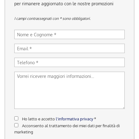
tracciamento
per rimanere aggiornato con le nostre promozioni
che
adottiamo
I campi contrassegnati con * sono obbligatori.
per
offrire
le
funzionalità
e
svolgere
le
attività
di
seguito
descritte.
Per
ottenere
maggiori
informazioni
sull'utilità
Ho letto e accetto
l'informativa privacy
*
e
Acconsento al trattamento dei miei dati per finalità di
sul
marketing
funzionamento
di