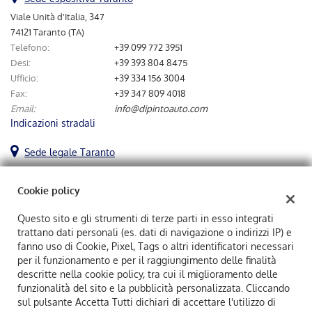
tta
ti
Viale Unità d'Italia, 347
74121 Taranto (TA)
Telefono:
+39 099 772 3951
mpre
Cookie necessari
Desi:
+39 393 804 8475
ilitato
Ufficio:
+39 334 156 3004
Fax:
+39 347 809 4018
Cookie delle preferenze
Email:
info@dipintoauto.com
Indicazioni stradali
Cookie per il miglioramento dell'esperienza utente
Sede legale Taranto
Cookie analitici
Viale Unità D' Italia, 454/D
74121 TARANTO (TA)
Cookie policy
Cookie di marketing
Questo sito e gli strumenti di terze parti in esso integrati
trattano dati personali (es. dati di navigazione o indirizzi IP) e
Dipintoauto Srl
fanno uso di Cookie, Pixel, Tags o altri identificatori necessari
Leggi
Viale Unità D' Italia, 454/D, Taranto (TA)
per il funzionamento e per il raggiungimento delle finalità
la
C.F/P.IVA:
02883870731
descritte nella cookie policy, tra cui il miglioramento delle
cookie
Registro delle imprese:
TA
funzionalità del sito e la pubblicità personalizzata. Cliccando
policy
sul pulsante Accetta Tutti dichiari di accettare l'utilizzo di