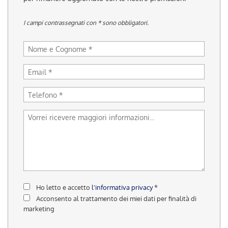
tracciamento
che
I campi contrassegnati con * sono obbligatori.
adottiamo
per
offrire
le
funzionalità
e
svolgere
le
attività
di
seguito
descritte.
Per
ottenere
maggiori
informazioni
sull'utilità
Ho letto e accetto
l'informativa privacy
*
e
Acconsento al trattamento dei miei dati per finalità di
sul
marketing
funzionamento
di