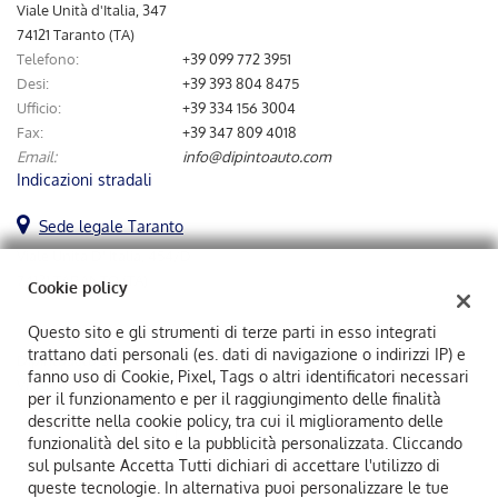
tta
Viale Unità d'Italia, 347
ti
74121 Taranto (TA)
Telefono:
+39 099 772 3951
Desi:
+39 393 804 8475
mpre
Cookie necessari
Ufficio:
+39 334 156 3004
ilitato
Fax:
+39 347 809 4018
Email:
info@dipintoauto.com
Cookie delle preferenze
Indicazioni stradali
Cookie per il miglioramento dell'esperienza utente
Sede legale Taranto
Viale Unità D' Italia, 454/D
Cookie analitici
74121 TARANTO (TA)
Cookie policy
Cookie di marketing
Questo sito e gli strumenti di terze parti in esso integrati
trattano dati personali (es. dati di navigazione o indirizzi IP) e
Dipintoauto Srl
fanno uso di Cookie, Pixel, Tags o altri identificatori necessari
Viale Unità D' Italia, 454/D, Taranto (TA)
Leggi
per il funzionamento e per il raggiungimento delle finalità
C.F/P.IVA:
02883870731
la
descritte nella cookie policy, tra cui il miglioramento delle
Registro delle imprese:
TA
cookie
funzionalità del sito e la pubblicità personalizzata. Cliccando
policy
sul pulsante Accetta Tutti dichiari di accettare l'utilizzo di
queste tecnologie. In alternativa puoi personalizzare le tue