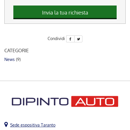
questi
strumenti
Invia la tua richiesta
di
tracciamento
si
rimanda
Condividi
alla
cookie
CATEGORIE
policy.
Puoi
News
(9)
rivedere
e
modificare
le
tue
scelte
in
qualsiasi
momento.
Sede espositiva Taranto