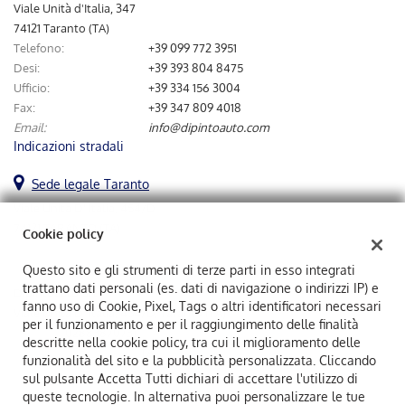
tta
Viale Unità d'Italia, 347
ti
74121 Taranto (TA)
Telefono:
+39 099 772 3951
Desi:
+39 393 804 8475
mpre
Cookie necessari
Ufficio:
+39 334 156 3004
ilitato
Fax:
+39 347 809 4018
Email:
info@dipintoauto.com
Cookie delle preferenze
Indicazioni stradali
Cookie per il miglioramento dell'esperienza utente
Sede legale Taranto
Viale Unità D' Italia, 454/D
Cookie analitici
74121 TARANTO (TA)
Cookie policy
Cookie di marketing
Questo sito e gli strumenti di terze parti in esso integrati
trattano dati personali (es. dati di navigazione o indirizzi IP) e
Dipintoauto Srl
fanno uso di Cookie, Pixel, Tags o altri identificatori necessari
Viale Unità D' Italia, 454/D, Taranto (TA)
Leggi
per il funzionamento e per il raggiungimento delle finalità
C.F/P.IVA:
02883870731
la
descritte nella cookie policy, tra cui il miglioramento delle
Registro delle imprese:
TA
cookie
funzionalità del sito e la pubblicità personalizzata. Cliccando
policy
sul pulsante Accetta Tutti dichiari di accettare l'utilizzo di
queste tecnologie. In alternativa puoi personalizzare le tue