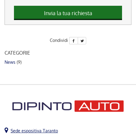
questi
strumenti
Invia la tua richiesta
di
tracciamento
si
rimanda
Condividi
alla
cookie
CATEGORIE
policy.
Puoi
News
(9)
rivedere
e
modificare
le
tue
scelte
in
qualsiasi
momento.
Sede espositiva Taranto