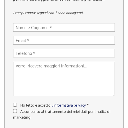
tracciamento
che
I campi contrassegnati con * sono obbligatori.
adottiamo
per
offrire
le
funzionalità
e
svolgere
le
attività
di
seguito
descritte.
Per
ottenere
maggiori
informazioni
sull'utilità
Ho letto e accetto
l'informativa privacy
*
e
Acconsento al trattamento dei miei dati per finalità di
sul
marketing
funzionamento
di