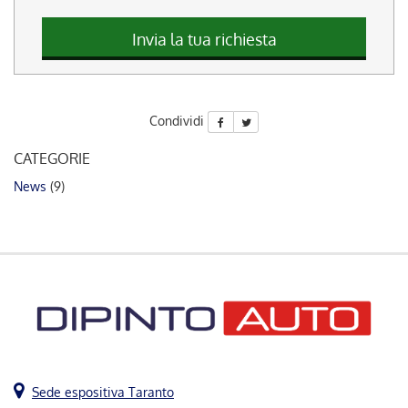
questi
strumenti
Invia la tua richiesta
di
tracciamento
si
rimanda
Condividi
alla
cookie
CATEGORIE
policy.
Puoi
News
(9)
rivedere
e
modificare
le
tue
scelte
in
qualsiasi
momento.
Sede espositiva Taranto