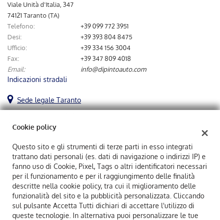
tta
Viale Unità d'Italia, 347
ti
74121 Taranto (TA)
Telefono:
+39 099 772 3951
Desi:
+39 393 804 8475
mpre
Cookie necessari
Ufficio:
+39 334 156 3004
ilitato
Fax:
+39 347 809 4018
Email:
info@dipintoauto.com
Cookie delle preferenze
Indicazioni stradali
Cookie per il miglioramento dell'esperienza utente
Sede legale Taranto
Viale Unità D' Italia, 454/D
Cookie analitici
74121 TARANTO (TA)
Cookie policy
Cookie di marketing
Questo sito e gli strumenti di terze parti in esso integrati
trattano dati personali (es. dati di navigazione o indirizzi IP) e
Dipintoauto Srl
fanno uso di Cookie, Pixel, Tags o altri identificatori necessari
Viale Unità D' Italia, 454/D, Taranto (TA)
Leggi
per il funzionamento e per il raggiungimento delle finalità
C.F/P.IVA:
02883870731
la
descritte nella cookie policy, tra cui il miglioramento delle
Registro delle imprese:
TA
cookie
funzionalità del sito e la pubblicità personalizzata. Cliccando
policy
sul pulsante Accetta Tutti dichiari di accettare l'utilizzo di
queste tecnologie. In alternativa puoi personalizzare le tue