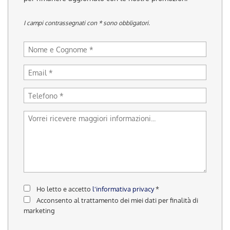
tracciamento
che
I campi contrassegnati con * sono obbligatori.
adottiamo
per
offrire
le
funzionalità
e
svolgere
le
attività
di
seguito
descritte.
Per
ottenere
maggiori
informazioni
sull'utilità
Ho letto e accetto
l'informativa privacy
*
e
Acconsento al trattamento dei miei dati per finalità di
sul
marketing
funzionamento
di