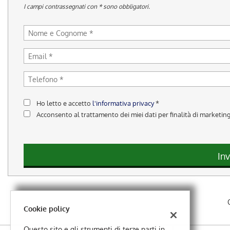
tracciamento
I campi contrassegnati con * sono obbligatori.
che
adottiamo
per
offrire
le
funzionalità
e
svolgere
le
Ho letto e accetto
l'informativa privacy
*
attività
Acconsento al trattamento dei miei dati per finalità di marketin
di
seguito
descritte.
Per
Inv
ottenere
maggiori
informazioni
sull'utilità
e
sul
Cookie policy
funzionamento
di
Questo sito e gli strumenti di terze parti in