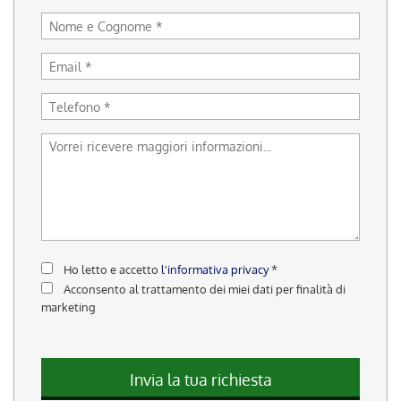
tracciamento
che
adottiamo
per
offrire
le
funzionalità
e
svolgere
le
attività
di
seguito
descritte.
Per
Ho letto e accetto
l'informativa privacy
*
ottenere
Acconsento al trattamento dei miei dati per finalità di
maggiori
marketing
informazioni
sull'utilità
e
sul
Invia la tua richiesta
funzionamento
di