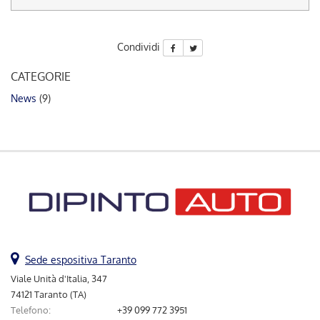
questi
strumenti
di
Condividi
tracciamento
si
CATEGORIE
rimanda
News
(9)
alla
cookie
policy.
Puoi
rivedere
e
modificare
le
tue
scelte
in
qualsiasi
Sede espositiva Taranto
momento.
Viale Unità d'Italia, 347
74121 Taranto (TA)
Telefono:
+39 099 772 3951