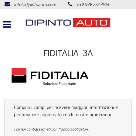
info@dipintoauto.com
+39 099 772 3951
HOME
Le
tue
preferenze
LISTA VEICOLI
di
consenso
ACQUISTIAMO USATO
Il
FIDITALIA_3A
seguente
pannello
ASSISTENZA
ti
consente
di
CONTATTI
esprimere
le
tue
COME RAGGIUNGERCI
preferenze
Compila i campi per ricevere maggiori informazioni e
di
consenso
per rimanere aggiornato con le nostre promozioni
NEWS
alle
tecnologie
I campi contrassegnati con * sono obbligatori.
di
AREA COMMERCIANTI