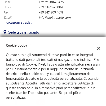
tta
Desi:
+39 393 804 8475
ti
Ufficio:
+39 334 156 3004
Fax:
+39 347 809 4018
Email:
info@dipintoauto.com
mpre
Cookie necessari
Indicazioni stradali
ilitato
Sede legale Taranto
Cookie delle preferenze
Viale Unità D' Italia, 454/D
74121 TARANTO (TA)
Cookie policy
Cookie per il miglioramento dell'esperienza utente
Questo sito e gli strumenti di terze parti in esso integrati
Cookie analitici
trattano dati personali (es. dati di navigazione o indirizzi IP) e
Dipintoauto Srl
fanno uso di Cookie, Pixel, Tags o altri identificatori necessari
Viale Unità D' Italia, 454/D, Taranto (TA)
per il funzionamento e per il raggiungimento delle finalità
Cookie di marketing
C.F/P.IVA:
02883870731
descritte nella cookie policy, tra cui il miglioramento delle
Registro delle imprese:
TA
funzionalità del sito e la pubblicità personalizzata. Cliccando
sul pulsante Accetta Tutti dichiari di accettare l'utilizzo di
Leggi
queste tecnologie. In alternativa puoi personalizzare le tue
la
scelte tramite l'apposito pulsante. Scopri di più e
cookie
personalizza.
policy