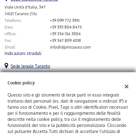
questi
Viale Unità d'Italia, 347
strumenti
74121 Taranto (TA)
di
Telefono:
+39 099 772 3951
tracciamento
Desi:
+39 393 804 8475
si
Ufficio:
+39 334 156 3004
rimanda
Fax:
+39 347 809 4018
alla
Email:
info@dipintoauto.com
cookie
Indicazioni stradali
policy.
Puoi
Sede legale Taranto
rivedere
e
Viale Unità D' Italia, 454/D
modificare
74121 TARANTO (TA)
Cookie policy
le
tue
Questo sito e gli strumenti di terze parti in esso integrati
scelte
trattano dati personali (es. dati di navigazione o indirizzi IP) e
Dipintoauto Srl
in
fanno uso di Cookie, Pixel, Tags o altri identificatori necessari
qualsiasi
Viale Unità D' Italia, 454/D, Taranto (TA)
per il funzionamento e per il raggiungimento delle finalità
momento.
C.F/P.IVA:
02883870731
descritte nella cookie policy, tra cui il miglioramento delle
Registro delle imprese:
TA
funzionalità del sito e la pubblicità personalizzata. Cliccando
sul pulsante Accetta Tutti dichiari di accettare l'utilizzo di