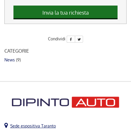
questi
strumenti
Invia la tua richiesta
di
tracciamento
si
rimanda
Condividi
alla
cookie
CATEGORIE
policy.
Puoi
News
(9)
rivedere
e
modificare
le
tue
scelte
in
qualsiasi
momento.
Sede espositiva Taranto