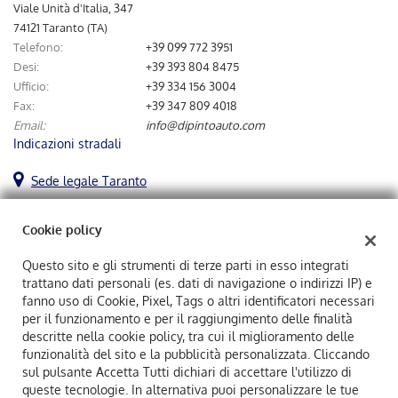
tta
Viale Unità d'Italia, 347
ti
74121 Taranto (TA)
Telefono:
+39 099 772 3951
Desi:
+39 393 804 8475
mpre
Cookie necessari
Ufficio:
+39 334 156 3004
ilitato
Fax:
+39 347 809 4018
Email:
info@dipintoauto.com
Cookie delle preferenze
Indicazioni stradali
Cookie per il miglioramento dell'esperienza utente
Sede legale Taranto
Viale Unità D' Italia, 454/D
Cookie analitici
74121 TARANTO (TA)
Cookie policy
Cookie di marketing
Questo sito e gli strumenti di terze parti in esso integrati
trattano dati personali (es. dati di navigazione o indirizzi IP) e
Dipintoauto Srl
fanno uso di Cookie, Pixel, Tags o altri identificatori necessari
Viale Unità D' Italia, 454/D, Taranto (TA)
Leggi
per il funzionamento e per il raggiungimento delle finalità
C.F/P.IVA:
02883870731
la
descritte nella cookie policy, tra cui il miglioramento delle
Registro delle imprese:
TA
cookie
funzionalità del sito e la pubblicità personalizzata. Cliccando
policy
sul pulsante Accetta Tutti dichiari di accettare l'utilizzo di
queste tecnologie. In alternativa puoi personalizzare le tue