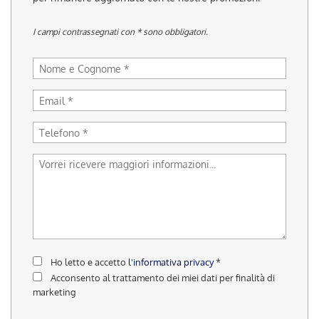
tracciamento
che
I campi contrassegnati con * sono obbligatori.
adottiamo
per
offrire
le
funzionalità
e
svolgere
le
attività
di
seguito
descritte.
Per
ottenere
maggiori
informazioni
sull'utilità
Ho letto e accetto
l'informativa privacy
*
e
Acconsento al trattamento dei miei dati per finalità di
sul
marketing
funzionamento
di